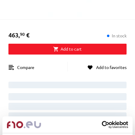
463,90 €
463
,
€
90
In stock
Add to cart
Compare
Add to favorites