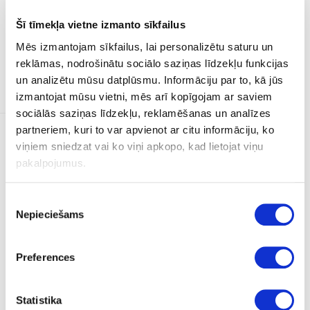
Šī tīmekļa vietne izmanto sīkfailus
Mēs izmantojam sīkfailus, lai personalizētu saturu un
reklāmas, nodrošinātu sociālo saziņas līdzekļu funkcijas
un analizētu mūsu datplūsmu. Informāciju par to, kā jūs
Specifications
Reviews
izmantojat mūsu vietni, mēs arī kopīgojam ar saviem
sociālās saziņas līdzekļu, reklamēšanas un analīzes
partneriem, kuri to var apvienot ar citu informāciju, ko
viņiem sniedzat vai ko viņi apkopo, kad lietojat viņu
Main
pakalpojumus.
Manufacturer
Logitech
Piekrišanas
Nepieciešams
izvēle
Manufacturer Code
989-000430
Preferences
Special Feature
Statistika
Warranty