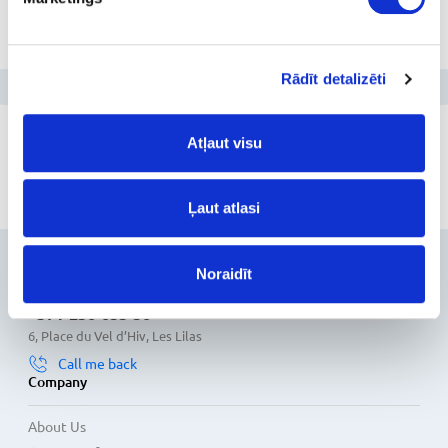
Electrolux
All brands on
E
Rādīt detalizēti
Show more
Atļaut visu
1
2
3
...
6
Ļaut atlasi
Contacts
Noraidīt
+371-236-655-56
6, Place du Vel d’Hiv, Les Lilas
Call me back
Company
About Us