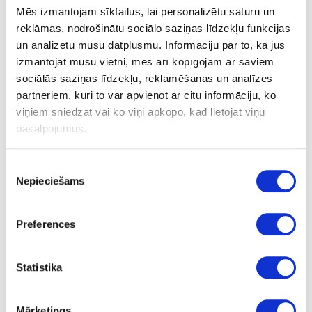
Chieftec
Creative
Mēs izmantojam sīkfailus, lai personalizētu saturu un
Cisco
Crucial
reklāmas, nodrošinātu sociālo saziņas līdzekļu funkcijas
un analizētu mūsu datplūsmu. Informāciju par to, kā jūs
Cooler Master
All brands on
C
izmantojat mūsu vietni, mēs arī kopīgojam ar saviem
sociālās saziņas līdzekļu, reklamēšanas un analīzes
D
partneriem, kuri to var apvienot ar citu informāciju, ko
D-Link
Denn
viņiem sniedzat vai ko viņi apkopo, kad lietojat viņu
DeepCool
Digis
pakalpojumus.
Defender
DUNE HD
Piekrišanas
Dell
Duracell
Nepieciešams
izvēle
Delta Battery
All brands on
D
Preferences
E
ECOVACS
Energenie
Statistika
Edifier
Energizer
Edimax
Ensto
Elari
Epson
Mārketings