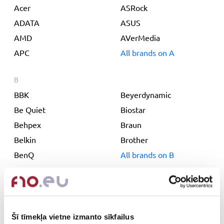
Acer
ASRock
ADATA
ASUS
AMD
AVerMedia
APC
All brands on
A
B
BBK
Beyerdynamic
Be Quiet
Biostar
Behpex
Braun
Belkin
Brother
BenQ
All brands on
B
C
Canon
Corsair
Canyon
Cougar
Šī tīmekļa vietne izmanto sīkfailus