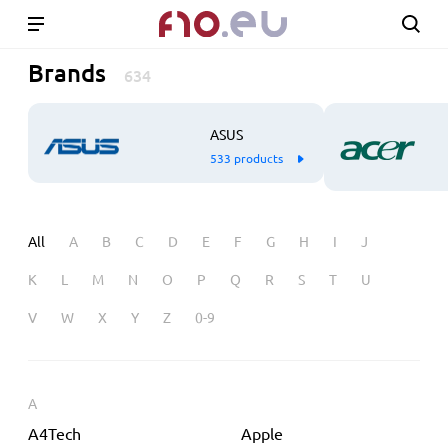
Brands
634
ASUS
533 products
All
A
B
C
D
E
F
G
H
I
J
K
L
M
N
O
P
Q
R
S
T
U
V
W
X
Y
Z
0-9
A
A4Tech
Apple