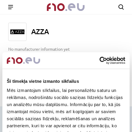
AZZA
No manufacturer information yet
www.azza.gg
Out of stock
Šī tīmekļa vietne izmanto sīkfailus
Mēs izmantojam sīkfailus, lai personalizētu saturu un
reklāmas, nodrošinātu sociālo saziņas līdzekļu funkcijas
un analizētu mūsu datplūsmu. Informāciju par to, kā jūs
izmantojat mūsu vietni, mēs arī kopīgojam ar saviem
Contacts
sociālās saziņas līdzekļu, reklamēšanas un analīzes
partneriem, kuri to var apvienot ar citu informāciju, ko
+371-236-655-56