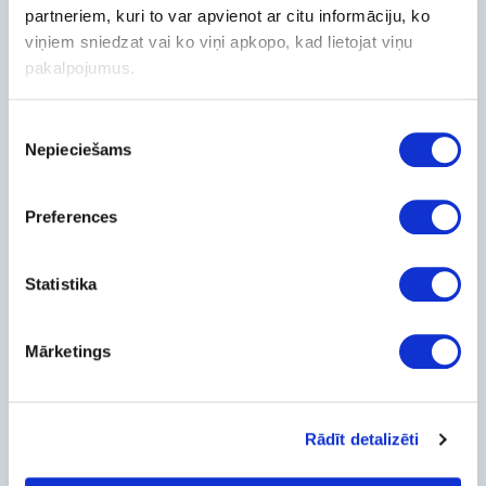
partneriem, kuri to var apvienot ar citu informāciju, ko
Contacts
viņiem sniedzat vai ko viņi apkopo, kad lietojat viņu
pakalpojumus.
+371-236-655-56
6, Place du Vel d’Hiv, Les Lilas
Piekrišanas
Call me back
Nepieciešams
Company
izvēle
About Us
Preferences
Contact Info
Feedback
For Customers
Statistika
Delivery and payment
Pickup
Mārketings
Warranty and Refunds
FAQ
PC Configurer
Rādīt detalizēti
Configuration Catalog
How's my order?