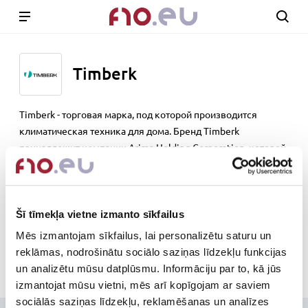
Timberk
Timberk - торговая марка, под которой производится
климатическая техника для дома. Бренд Timberk
принадлежит компании Arima Holding Corporation, которой
также принадлежат бренды VERLONI и SCARLETT.
www.timberk.com
Šī tīmekļa vietne izmanto sīkfailus
Out of stock
Mēs izmantojam sīkfailus, lai personalizētu saturu un
reklāmas, nodrošinātu sociālo saziņas līdzekļu funkcijas
un analizētu mūsu datplūsmu. Informāciju par to, kā jūs
izmantojat mūsu vietni, mēs arī kopīgojam ar saviem
sociālās saziņas līdzekļu, reklamēšanas un analīzes