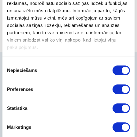
Check the link or return to homepage
reklāmas, nodrošinātu sociālo saziņas līdzekļu funkcijas
un analizētu mūsu datplūsmu. Informāciju par to, kā jūs
izmantojat mūsu vietni, mēs arī kopīgojam ar saviem
sociālās saziņas līdzekļu, reklamēšanas un analīzes
Home
partneriem, kuri to var apvienot ar citu informāciju, ko
viņiem sniedzat vai ko viņi apkopo, kad lietojat viņu
pakalpojumus.
Contacts
Piekrišanas
Nepieciešams
izvēle
+371-236-655-56
6, Place du Vel d’Hiv, Les Lilas
Preferences
Call me back
Company
Statistika
About Us
Contact Info
Mārketings
Feedback
For Customers