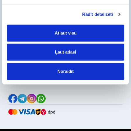
Delivery and payment
Rādīt detalizēti
Pickup
Warranty and Refunds
FAQ
Atļaut visu
PC Configurer
Configuration Catalog
Ļaut atlasi
How's my order?
Information
News
Noraidīt
Reviews
Follow Us on Social Media