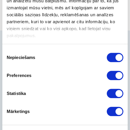
un analizētu mūsu datplūsmu. Informāciju par to, kā jūs
izmantojat mūsu vietni, mēs arī kopīgojam ar saviem
sociālās saziņas līdzekļu, reklamēšanas un analīzes
partneriem, kuri to var apvienot ar citu informāciju, ko
viņiem sniedzat vai ko viņi apkopo, kad lietojat viņu
pakalpojumus.
Contacts
Piekrišanas
+371-236-655-56
Nepieciešams
izvēle
6, Place du Vel d’Hiv, Les Lilas
Call me back
Company
Preferences
About Us
Statistika
Contact Info
Feedback
For Customers
Mārketings
Delivery and payment
Pickup