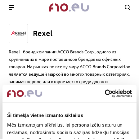
Rexel
Rexel - бренд компании ACCO Brands Corp., одного из
крупнейших в мире поставщиков брендовых офисных
товаров. На рынках по всему миру ACCO Brands Corporation
является ведущей маркой во многих товарных категориях,
занимая первое или второе место среди досок и
подставок, оборудования и расходных материалов для
брошюровки, ламинирования, скрепления, перфорации,
хранения, планирования, презентаций, а также товаров для
ноутбуков и их физической безопасности.
Šī tīmekļa vietne izmanto sīkfailus
www.rexeleurope.com
Mēs izmantojam sīkfailus, lai personalizētu saturu un
reklāmas, nodrošinātu sociālo saziņas līdzekļu funkcijas
Out of stock