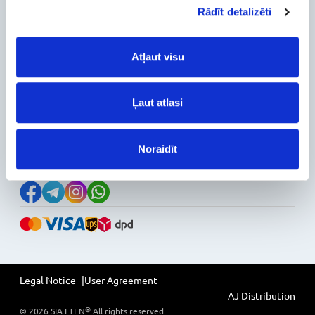
Rādīt detalizēti
Warranty and Refunds
FAQ
PC Configurer
Atļaut visu
Configuration Catalog
How's my order?
Information
Ļaut atlasi
News
Reviews
Noraidīt
Follow Us on Social Media
Legal Notice
User Agreement
AJ Distribution
®
©
2026
SIA FTEN
All rights reserved