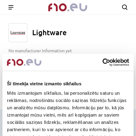
Lightware
No manufacturer information yet
www.lightware.com
Out of stock
Šī tīmekļa vietne izmanto sīkfailus
Mēs izmantojam sīkfailus, lai personalizētu saturu un
reklāmas, nodrošinātu sociālo saziņas līdzekļu funkcijas
un analizētu mūsu datplūsmu. Informāciju par to, kā jūs
izmantojat mūsu vietni, mēs arī kopīgojam ar saviem
Contacts
sociālās saziņas līdzekļu, reklamēšanas un analīzes
partneriem, kuri to var apvienot ar citu informāciju, ko
+371-236-655-56