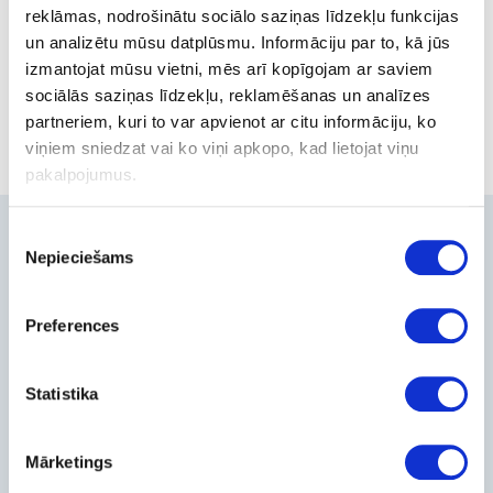
reklāmas, nodrošinātu sociālo saziņas līdzekļu funkcijas
www.kraftltd.com
un analizētu mūsu datplūsmu. Informāciju par to, kā jūs
izmantojat mūsu vietni, mēs arī kopīgojam ar saviem
Out of stock
sociālās saziņas līdzekļu, reklamēšanas un analīzes
partneriem, kuri to var apvienot ar citu informāciju, ko
viņiem sniedzat vai ko viņi apkopo, kad lietojat viņu
pakalpojumus.
Piekrišanas
Contacts
Nepieciešams
izvēle
+371-236-655-56
6, Place du Vel d’Hiv, Les Lilas
Preferences
Call me back
Company
Statistika
About Us
Contact Info
Mārketings
Feedback
For Customers