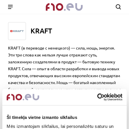
KRAFT
KRAFT (в переводе с немецкого) — сила, мощь, энергия.
Эти три слова как нельзя лучше отражают суть,
заложенную создателями в продукт — бытовую технику
KRAFT. Сила — опыт в области разработки и вывода новых
продуктов, отвечающих высоким европейским стандартам
качества и безопасности. Мощь — богатый накопленный
багаж знаний, оригинальные идеи, сотрудничество только с
лучшими мировыми лидерами в области производства и
дизайна. Энергия — команда молодых
единомышленников с удовольствием делающих свое
Šī tīmekļa vietne izmanto sīkfailus
дело, создающих новые продукты, способные
удовлетворить потребности.
Mēs izmantojam sīkfailus, lai personalizētu saturu un