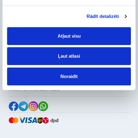
Delivery and payment
Rādīt detalizēti
Pickup
Warranty and Refunds
Atļaut visu
FAQ
PC Configurer
Configuration Catalog
Ļaut atlasi
How's my order?
Information
Noraidīt
News
Reviews
Follow Us on Social Media