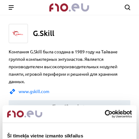
G.Skill
Компания G.Skill была создана в 1989 году на Тайване
группой компьютерных энтузиастов. Является
производителем высокопроизводительных модулей
памяти, игровой периферии и решений для хранения
данных.
www.gskill.com
Show 40 products
PC Components
Šī tīmekļa vietne izmanto sīkfailus