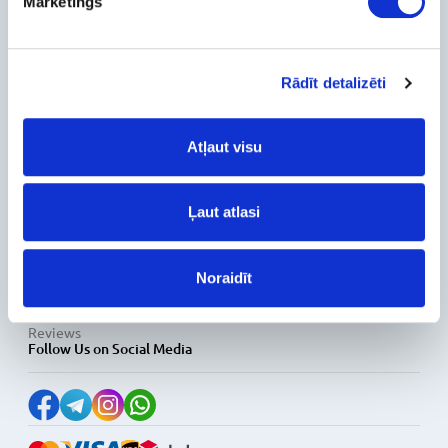
Mārketings
Contact Info
Feedback
For Customers
Rādīt detalizēti
Delivery and payment
Pickup
Atļaut visu
Warranty and Refunds
FAQ
PC Configurer
Ļaut atlasi
Configuration Catalog
How's my order?
Information
Noraidīt
News
Reviews
Follow Us on Social Media