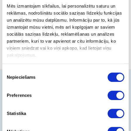
Mēs izmantojam sīkfailus, lai personalizētu saturu un
reklāmas, nodrošinātu sociālo saziņas līdzekļu funkcijas
Mémoire vive
un analizētu mūsu datplūsmu. Informāciju par to, kā jūs
(RAM)
izmantojat mūsu vietni, mēs arī kopīgojam ar saviem
40 products
sociālās saziņas līdzekļu, reklamēšanas un analīzes
partneriem, kuri to var apvienot ar citu informāciju, ko
viņiem sniedzat vai ko viņi apkopo, kad lietojat viņu
pakalpojumus.
Piekrišanas
Nepieciešams
izvēle
Contacts
+371-236-655-56
Preferences
6, Place du Vel d’Hiv, Les Lilas
Call me back
Statistika
Company
About Us