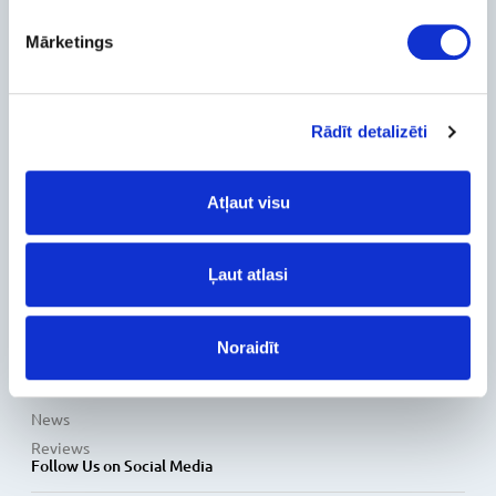
Company
Mārketings
About Us
Contact Info
Feedback
Rādīt detalizēti
For Customers
Delivery and payment
Atļaut visu
Pickup
Warranty and Refunds
Ļaut atlasi
FAQ
PC Configurer
Configuration Catalog
Noraidīt
How's my order?
Information
News
Reviews
Follow Us on Social Media