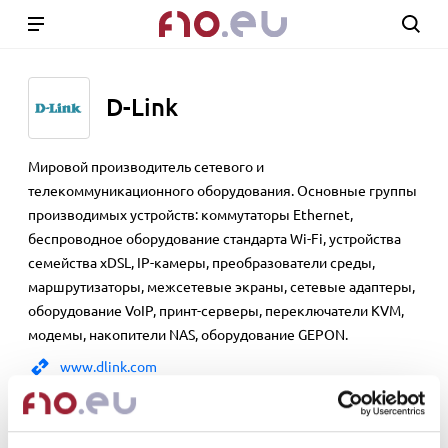
D-Link
Мировой производитель сетевого и
телекоммуникационного оборудования. Основные группы
производимых устройств: коммутаторы Ethernet,
беспроводное оборудование стандарта Wi-Fi, устройства
семейства xDSL, IP-камеры, преобразователи среды,
маршрутизаторы, межсетевые экраны, сетевые адаптеры,
оборудование VoIP, принт-серверы, переключатели KVM,
модемы, накопители NAS, оборудование GEPON.
www.dlink.com
Show 74 products