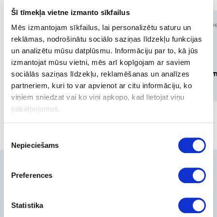
Šī tīmekļa vietne izmanto sīkfailus
Routers and
Video Surve
Mēs izmantojam sīkfailus, lai personalizētu saturu un
Switches
reklāmas, nodrošinātu sociālo saziņas līdzekļu funkcijas
un analizētu mūsu datplūsmu. Informāciju par to, kā jūs
Managed
izmantojat mūsu vietni, mēs arī kopīgojam ar saviem
switches
Dash Cam
sociālās saziņas līdzekļu, reklamēšanas un analīzes
partneriem, kuri to var apvienot ar citu informāciju, ko
26 products
products
viņiem sniedzat vai ko viņi apkopo, kad lietojat viņu
pakalpojumus.
Piekrišanas
Nepieciešams
izvēle
Contacts
Preferences
+371-236-655-56
6, Place du Vel d’Hiv, Les Lilas
Statistika
Call me back