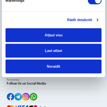
Mārketings
Contact Info
Feedback
For Customers
Rādīt detalizēti
Delivery and payment
Pickup
Atļaut visu
Warranty and Refunds
FAQ
PC Configurer
Ļaut atlasi
Configuration Catalog
How's my order?
Information
Noraidīt
News
Reviews
Follow Us on Social Media