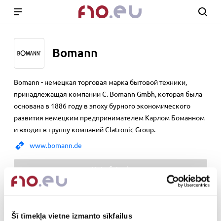
Bomann
Bomann - немецкая торговая марка бытовой техники,
принадлежащая компании C. Bomann Gmbh, которая была
основана в 1886 году в эпоху бурного экономического
развития немецким предпринимателем Карлом Боманном
и входит в группу компаний Clatronic Group.
www.bomann.de
Out of stock
Kitchen Equipment
Šī tīmekļa vietne izmanto sīkfailus