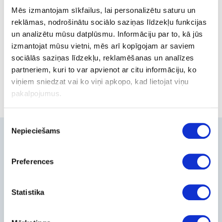
Mēs izmantojam sīkfailus, lai personalizētu saturu un
reklāmas, nodrošinātu sociālo saziņas līdzekļu funkcijas
un analizētu mūsu datplūsmu. Informāciju par to, kā jūs
Egg cookers
izmantojat mūsu vietni, mēs arī kopīgojam ar saviem
products
sociālās saziņas līdzekļu, reklamēšanas un analīzes
partneriem, kuri to var apvienot ar citu informāciju, ko
viņiem sniedzat vai ko viņi apkopo, kad lietojat viņu
pakalpojumus.
Piekrišanas
Nepieciešams
izvēle
Contacts
+371-236-655-56
Preferences
6, Place du Vel d’Hiv, Les Lilas
Call me back
Statistika
Company
About Us