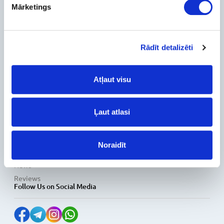
About Us
Mārketings
Contact Info
Feedback
For Customers
Rādīt detalizēti
Delivery and payment
Pickup
Atļaut visu
Warranty and Refunds
FAQ
PC Configurer
Ļaut atlasi
Configuration Catalog
How's my order?
Information
Noraidīt
News
Reviews
Follow Us on Social Media