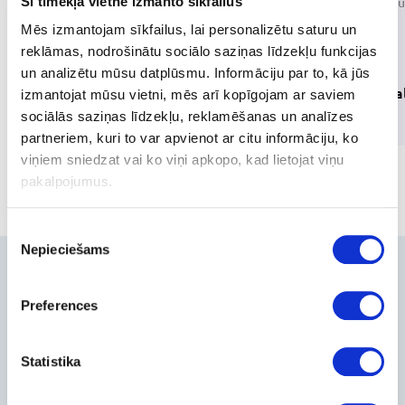
Šī tīmekļa vietne izmanto sīkfailus
Audio equipment
Beauty Eq
Mēs izmantojam sīkfailus, lai personalizētu saturu un
reklāmas, nodrošinātu sociālo saziņas līdzekļu funkcijas
un analizētu mūsu datplūsmu. Informāciju par to, kā jūs
Radio Receivers
Floor Sca
izmantojat mūsu vietni, mēs arī kopīgojam ar saviem
sociālās saziņas līdzekļu, reklamēšanas un analīzes
1 product
1 product
partneriem, kuri to var apvienot ar citu informāciju, ko
viņiem sniedzat vai ko viņi apkopo, kad lietojat viņu
pakalpojumus.
Piekrišanas
Nepieciešams
izvēle
Contacts
Preferences
+371-236-655-56
6, Place du Vel d’Hiv, Les Lilas
Call me back
Statistika
Company