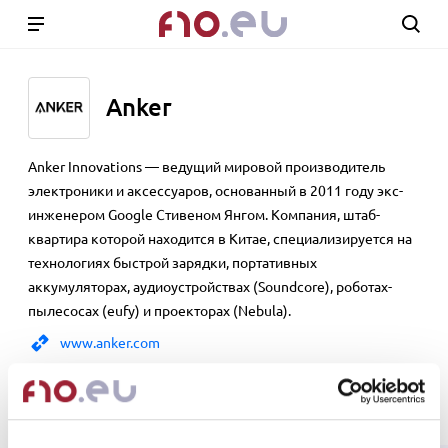
Anker
Anker Innovations — ведущий мировой производитель
электроники и аксессуаров, основанный в 2011 году экс-
инженером Google Стивеном Янгом. Компания, штаб-
квартира которой находится в Китае, специализируется на
технологиях быстрой зарядки, портативных
аккумуляторах, аудиоустройствах (Soundcore), роботах-
пылесосах (eufy) и проекторах (Nebula).
www.anker.com
Show 45 products