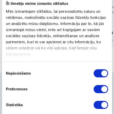
Šī tīmekļa vietne izmanto sīkfailus
Objets connectés
Mobile Dev
Mēs izmantojam sīkfailus, lai personalizētu saturu un
Accessorie
reklāmas, nodrošinātu sociālo saziņas līdzekļu funkcijas
un analizētu mūsu datplūsmu. Informāciju par to, kā jūs
Portable
External
izmantojat mūsu vietni, mēs arī kopīgojam ar saviem
speakers
batteries
sociālās saziņas līdzekļu, reklamēšanas un analīzes
4 products
8 products
partneriem, kuri to var apvienot ar citu informāciju, ko
viņiem sniedzat vai ko viņi apkopo, kad lietojat viņu
pakalpojumus.
Piekrišanas
Nepieciešams
izvēle
Contacts
Preferences
+371-236-655-56
6, Place du Vel d’Hiv, Les Lilas
Statistika
Call me back
Company