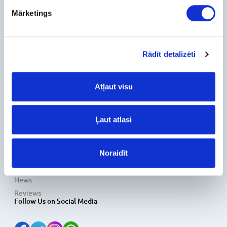
Mārketings
About Us
Contact Info
Feedback
For Customers
Rādīt detalizēti
Delivery and payment
Atļaut visu
Pickup
Warranty and Refunds
FAQ
Ļaut atlasi
PC Configurer
Configuration Catalog
How's my order?
Noraidīt
Information
News
Reviews
Follow Us on Social Media