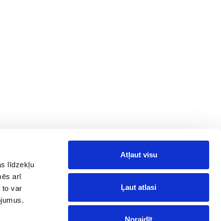
Atļaut visu
Information
Follow Us on
Social Media
s līdzekļu
News
mēs arī
Facebook
Reviews
Ļaut atlasi
 to var
Telegram
pojumus.
Instagram
Noraidīt