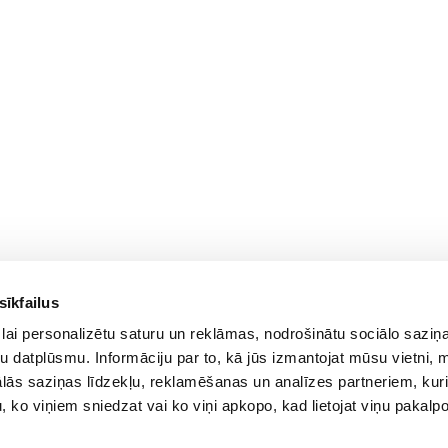
sīkfailus
For Customers
lai personalizētu saturu un reklāmas, nodrošinātu sociālo saziņa
Delivery and payment
PC Configurer
u datplūsmu. Informāciju par to, kā jūs izmantojat mūsu vietni, 
Pickup
Configuration Catalog
ās saziņas līdzekļu, reklamēšanas un analīzes partneriem, kuri
Warranty and Refunds
How's my order?
u, ko viņiem sniedzat vai ko viņi apkopo, kad lietojat viņu pakal
FAQ