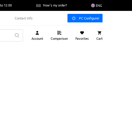
to 12:00
How's my order?
ENG
Contact Info
PC Configurer
Account
Comparison
Favorites
Cart