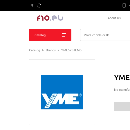
About Us
Catalog
Product title or ID
Catalog
Brands
YMESYSTEMS
YME
No manufac