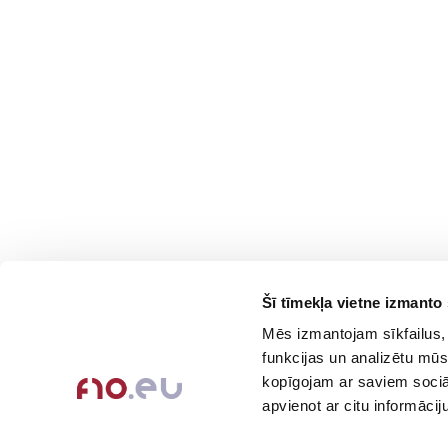
Šī tīmekļa vietne izmanto 
Contacts
Company
Mēs izmantojam sīkfailus, 
About Us
+371-236-655-56
funkcijas un analizētu mūs
6, Place du Vel d’Hiv, Les
Contact Info
kopīgojam ar saviem sociāl
Lilas
Feedback
apvienot ar citu informācij
Call me back