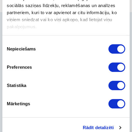
sociālās saziņas līdzekļu, reklamēšanas un analīzes
partneriem, kuri to var apvienot ar citu informāciju, ko
viņiem sniedzat vai ko viņi apkopo, kad lietojat viņu
Contacts
pakalpojumus.
+371-236-655-56
Piekrišanas
6, Place du Vel d’Hiv, Les Lilas
Nepieciešams
izvēle
Call me back
Company
Preferences
About Us
Contact Info
Statistika
Feedback
For Customers
Mārketings
Delivery and payment
Pickup
Warranty and Refunds
FAQ
Rādīt detalizēti
PC Configurer