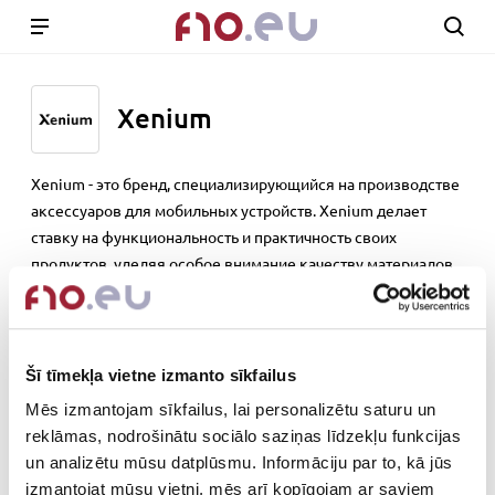
Xenium
Xenium - это бренд, специализирующийся на производстве
аксессуаров для мобильных устройств. Xenium делает
ставку на функциональность и практичность своих
продуктов, уделяя особое внимание качеству материалов
и сборке. Бренд активно следит за трендами рынка
мобильных аксессуаров и регулярно обновляет свой
ассортимент, добавляя новые модели с учетом
современных требований пользователей.
Šī tīmekļa vietne izmanto sīkfailus
Mēs izmantojam sīkfailus, lai personalizētu saturu un
Out of stock
reklāmas, nodrošinātu sociālo saziņas līdzekļu funkcijas
un analizētu mūsu datplūsmu. Informāciju par to, kā jūs
izmantojat mūsu vietni, mēs arī kopīgojam ar saviem