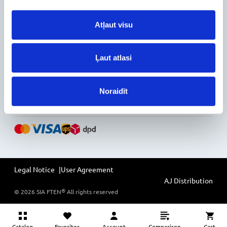
Configuration Catalog
Atļaut visu
How's my order?
Information
News
Ļaut atlasi
Reviews
Follow Us on Social Media
Noraidīt
Legal Notice
User Agreement
AJ Distribution
®
©
2026
SIA FTEN
All rights reserved
Catalog
Favorites
Account
Comparison
Cart