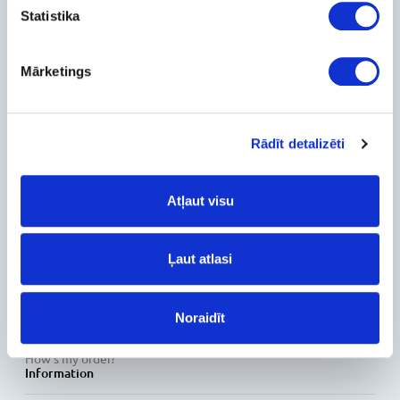
Statistika
+371-236-655-56
6, Place du Vel d’Hiv, Les Lilas
Mārketings
Call me back
Company
About Us
Rādīt detalizēti
Contact Info
Feedback
For Customers
Atļaut visu
Delivery and payment
Pickup
Ļaut atlasi
Warranty and Refunds
FAQ
PC Configurer
Noraidīt
Configuration Catalog
How's my order?
Information