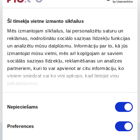
долговечность и экономичность, представлена более чем в
55-и странах мира.
Šī tīmekļa vietne izmanto sīkfailus
В 1999 году было открыто Московское представительство,
Mēs izmantojam sīkfailus, lai personalizētu saturu un
однако позже было принято решение вывести марку Ufesa
reklāmas, nodrošinātu sociālo saziņas līdzekļu funkcijas
с российского рынка БТиЭ.
un analizētu mūsu datplūsmu. Informāciju par to, kā jūs
izmantojat mūsu vietni, mēs arī kopīgojam ar saviem
В 2018 году группа BSH продала бренд Ufesa испанской
sociālās saziņas līdzekļu, reklamēšanas un analīzes
компании B&B Trends.
partneriem, kuri to var apvienot ar citu informāciju, ko
www.ufesa.com
viņiem sniedzat vai ko viņi apkopo, kad lietojat viņu
pakalpojumus.
Out of stock
Piekrišanas
Nepieciešams
izvēle
Preferences
Contacts