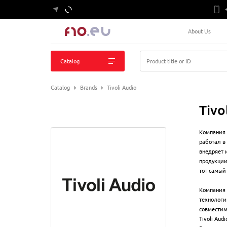
About Us
Catalog
Product title or ID
Catalog
Brands
Tivoli Audio
Tivo
Компания 
работал в 
внедряет 
продукции
тот самый
Компания 
технологи
совместим
Tivoli Au