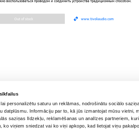
жно воспользоваться проводом и соединить устройства традиционным способом.
Out of stock
www.tivoliaudio.com
sīkfailus
For Customers
lai personalizētu saturu un reklāmas, nodrošinātu sociālo saziņa
Delivery and payment
PC Configurer
u datplūsmu. Informāciju par to, kā jūs izmantojat mūsu vietni, 
Pickup
Configuration Catalog
ās saziņas līdzekļu, reklamēšanas un analīzes partneriem, kuri
Warranty and Refunds
How's my order?
u, ko viņiem sniedzat vai ko viņi apkopo, kad lietojat viņu pakal
FAQ