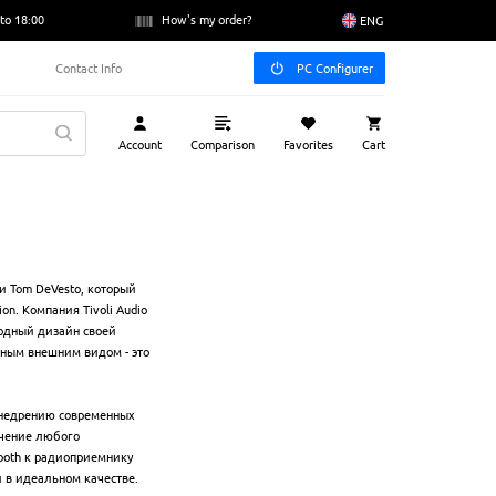
to 18:00
How's my order?
ENG
Contact Info
PC Configurer
Account
Comparison
Favorites
Cart
и Tom DeVesto, который
on. Компания Tivoli Audio
ходный дизайн своей
дным внешним видом - это
внедрению современных
чение любого
tooth к радиоприемнику
й в идеальном качестве.