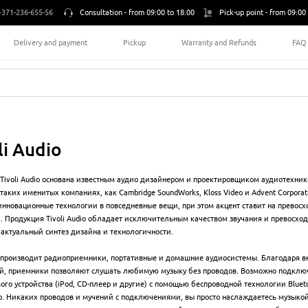
+371-236-655-56
Consultation -
from 09:00 to 18:00
Pick-up point -
from 09:00 
Delivery and payment
Pickup
Warranty and Refunds
FAQ
li Audio
Tivoli Audio основана известным аудио дизайнером и проектировщиком аудиотехник
таких именитых компаниях, как Cambridge SoundWorks, Kloss Video и Advent Corporati
инновационные технологии в повседневные вещи, при этом акцент ставит на превос
. Продукция Tivoli Audio обладает исключительным качеством звучания и превосхо
 актуальный синтез дизайна и технологичности.
производит радиоприемники, портативные и домашние аудиосистемы. Благодаря 
й, приемники позволяют слушать любимую музыку без проводов. Возможно подклю
ого устройства (iPod, CD-плеер и другие) с помощью беспроводной технологии Blue
dio. Никаких проводов и мучений с подключениями, вы просто наслаждаетесь музыко