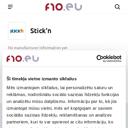
Stick'n
No manufacturer information yet
www.stickn.com
Out of stock
Šī tīmekļa vietne izmanto sīkfailus
Mēs izmantojam sīkfailus, lai personalizētu saturu un
reklāmas, nodrošinātu sociālo saziņas līdzekļu funkcijas
un analizētu mūsu datplūsmu. Informāciju par to, kā jūs
izmantojat mūsu vietni, mēs arī kopīgojam ar saviem
Contacts
sociālās saziņas līdzekļu, reklamēšanas un analīzes
partneriem, kuri to var apvienot ar citu informāciju, ko
+371-236-655-56