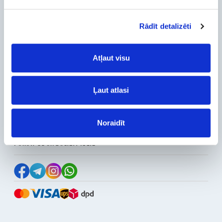
Delivery and payment
Rādīt detalizēti
Pickup
Warranty and Refunds
Atļaut visu
FAQ
PC Configurer
Configuration Catalog
Ļaut atlasi
How's my order?
Information
Noraidīt
News
Reviews
Follow Us on Social Media