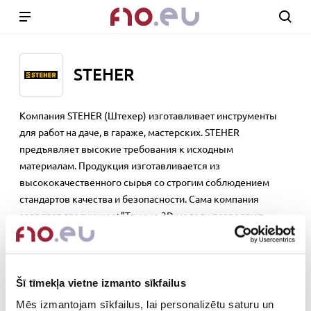
STEHER
Компания STEHER (Штехер) изготавливает инструменты
для работ на даче, в гараже, мастерских. STEHER
предъявляет высокие требования к исходным
материалам. Продукция изготавливается из
высококачественного сырья со строгим соблюдением
стандартов качества и безопасности. Сама компания
заявляет следующее: "Точные 3D модели позволяют
добиться отличных технических характеристик и создать
очень удобные, эргономичные и безопасные инструменты.
Самые современные автоматизированные
Šī tīmekļa vietne izmanto sīkfailus
обрабатывающие технологии и компоненты обеспечивают
надежность и качество."
Mēs izmantojam sīkfailus, lai personalizētu saturu un