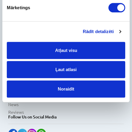
Mārketings
About Us
Contact Info
Feedback
For Customers
Rādīt detalizēti
Delivery and payment
Atļaut visu
Pickup
Warranty and Refunds
FAQ
Ļaut atlasi
PC Configurer
Configuration Catalog
How's my order?
Noraidīt
Information
News
Reviews
Follow Us on Social Media