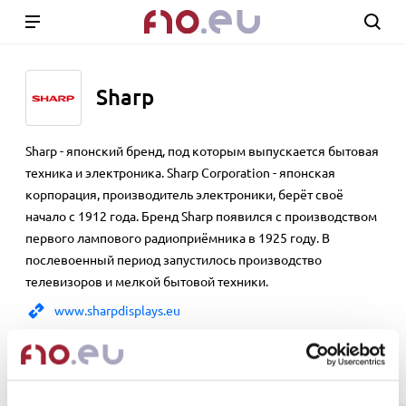
Sharp
Sharp - японский бренд, под которым выпускается бытовая
техника и электроника. Sharp Corporation - японская
корпорация, производитель электроники, берёт своё
начало с 1912 года. Бренд Sharp появился с производством
первого лампового радиоприёмника в 1925 году. В
послевоенный период запустилось производство
телевизоров и мелкой бытовой техники.
www.sharpdisplays.eu
Show 4 products