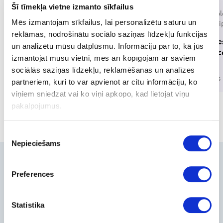
Šī tīmekļa vietne izmanto sīkfailus
Accessories for
Consumable
Mēs izmantojam sīkfailus, lai personalizētu saturu un
office equipment
office equ
reklāmas, nodrošinātu sociālo saziņas līdzekļu funkcijas
Cartridge
un analizētu mūsu datplūsmu. Informāciju par to, kā jūs
For Printers and
Photorec
izmantojat mūsu vietni, mēs arī kopīgojam ar saviem
MFPs
Toners
sociālās saziņas līdzekļu, reklamēšanas un analīzes
1 product
3 products
partneriem, kuri to var apvienot ar citu informāciju, ko
viņiem sniedzat vai ko viņi apkopo, kad lietojat viņu
pakalpojumus.
Piekrišanas
Nepieciešams
izvēle
Contacts
Preferences
+371-236-655-56
6, Place du Vel d’Hiv, Les Lilas
Statistika
Call me back
Company