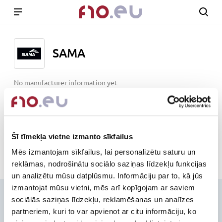
SAMA
No manufacturer information yet
www.samagears.com
Out of stock
Šī tīmekļa vietne izmanto sīkfailus
Mēs izmantojam sīkfailus, lai personalizētu saturu un
reklāmas, nodrošinātu sociālo saziņas līdzekļu funkcijas
un analizētu mūsu datplūsmu. Informāciju par to, kā jūs
izmantojat mūsu vietni, mēs arī kopīgojam ar saviem
Contacts
sociālās saziņas līdzekļu, reklamēšanas un analīzes
partneriem, kuri to var apvienot ar citu informāciju, ko
+371-236-655-56