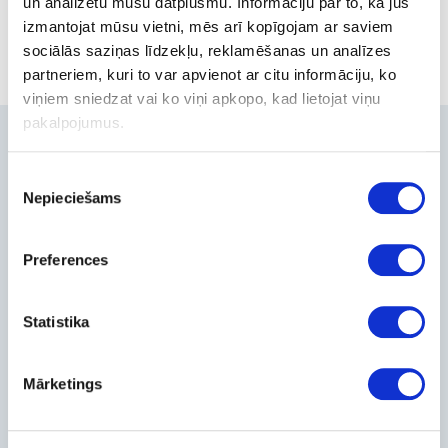
un analizētu mūsu datplūsmu. Informāciju par to, kā jūs
izmantojat mūsu vietni, mēs arī kopīgojam ar saviem
sociālās saziņas līdzekļu, reklamēšanas un analīzes
partneriem, kuri to var apvienot ar citu informāciju, ko
viņiem sniedzat vai ko viņi apkopo, kad lietojat viņu
pakalpojumus.
Contacts
Piekrišanas
+371-236-655-56
Nepieciešams
izvēle
6, Place du Vel d’Hiv, Les Lilas
Call me back
Company
Preferences
About Us
Statistika
Contact Info
Feedback
For Customers
Mārketings
Delivery and payment
Pickup