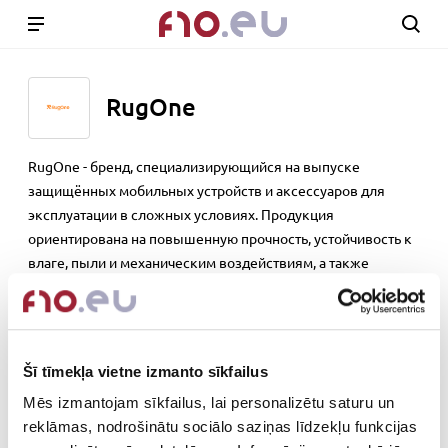
RugOne
RugOne - бренд, специализирующийся на выпуске
защищённых мобильных устройств и аксессуаров для
эксплуатации в сложных условиях. Продукция
ориентирована на повышенную прочность, устойчивость к
влаге, пыли и механическим воздействиям, а также
стабильную работу при интенсивном использовании.
Решения Rugone подходят для профессиональной среды,
активного образа жизни и задач, где требуется надёжность
и выносливость техники.
Šī tīmekļa vietne izmanto sīkfailus
rugone.net
Mēs izmantojam sīkfailus, lai personalizētu saturu un
reklāmas, nodrošinātu sociālo saziņas līdzekļu funkcijas
Out of stock