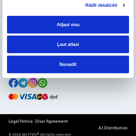
Rādīt detalizēti
Warranty and Refunds
FAQ
PC Configurer
Atļaut visu
Configuration Catalog
How's my order?
Information
Ļaut atlasi
News
Reviews
Noraidīt
Follow Us on Social Media
Legal Notice
User Agreement
AJ Distribution
®
©
2026
SIA FTEN
All rights reserved