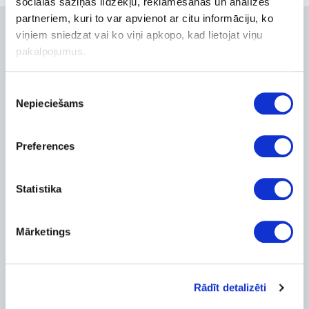
sociālās saziņas līdzekļu, reklamēšanas un analīzes
partneriem, kuri to var apvienot ar citu informāciju, ko
Contacts
viņiem sniedzat vai ko viņi apkopo, kad lietojat viņu
pakalpojumus.
+371-236-655-56
6, Place du Vel d’Hiv, Les Lilas
Piekrišanas
Call me back
Nepieciešams
izvēle
Company
About Us
Preferences
Contact Info
Feedback
Statistika
For Customers
Delivery and payment
Mārketings
Pickup
Warranty and Refunds
FAQ
PC Configurer
Rādīt detalizēti
Configuration Catalog