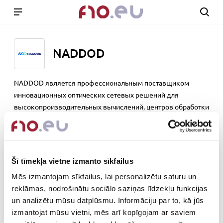
NADDOD
NADDOD является профессиональным поставщиком
инновационных оптических сетевых решений для
высокопроизводительных вычислений, центров обработки
данных, предприятий и телекоммуникаций, а также один из
ТОП10 мировых производителей трансиверов.
www.naddod.com
Šī tīmekļa vietne izmanto sīkfailus
Out of stock
Mēs izmantojam sīkfailus, lai personalizētu saturu un
reklāmas, nodrošinātu sociālo saziņas līdzekļu funkcijas
un analizētu mūsu datplūsmu. Informāciju par to, kā jūs
izmantojat mūsu vietni, mēs arī kopīgojam ar saviem