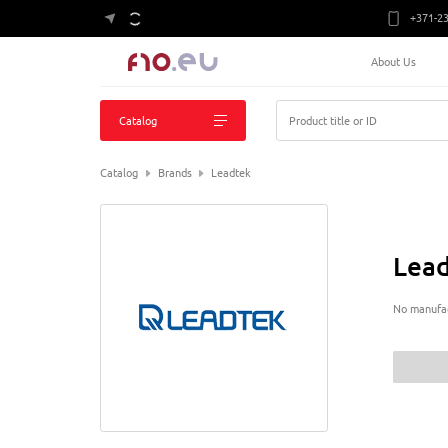
+371-23
About Us
Catalog
Product title or ID
Catalog
Brands
Leadtek
Lea
No manufac