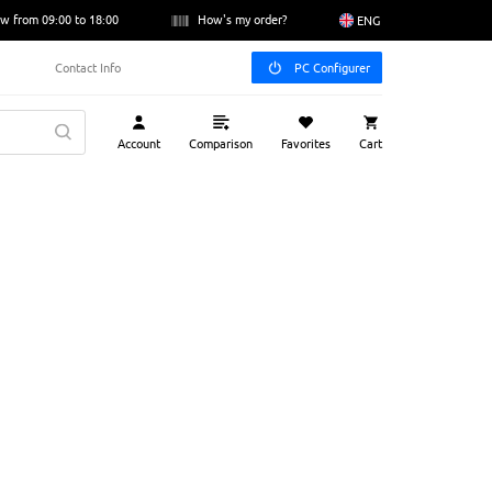
w from 09:00 to 18:00
How's my order?
ENG
Contact Info
PC Configurer
Account
Comparison
Favorites
Cart