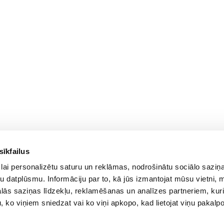
sīkfailus
For Customers
lai personalizētu saturu un reklāmas, nodrošinātu sociālo saziņa
Delivery and payment
PC Configurer
u datplūsmu. Informāciju par to, kā jūs izmantojat mūsu vietni, 
Pickup
Configuration Catalog
ās saziņas līdzekļu, reklamēšanas un analīzes partneriem, kuri
Warranty and Refunds
How's my order?
u, ko viņiem sniedzat vai ko viņi apkopo, kad lietojat viņu pakal
FAQ