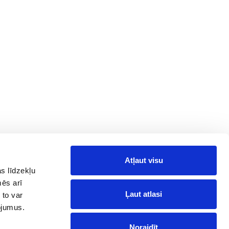
Atļaut visu
Information
Follow Us on
Social Media
s līdzekļu
News
mēs arī
Facebook
Reviews
Ļaut atlasi
 to var
Telegram
pojumus.
Instagram
Noraidīt