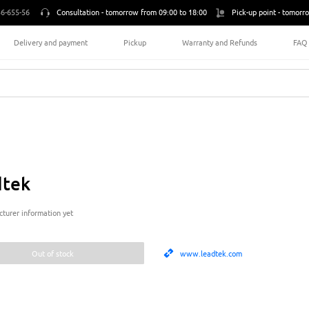
6-655-56
Consultation -
tomorrow from 09:00 to 18:00
Pick-up point -
tomorro
Delivery and payment
Pickup
Warranty and Refunds
FAQ
dtek
turer information yet
Out of stock
www.leadtek.com