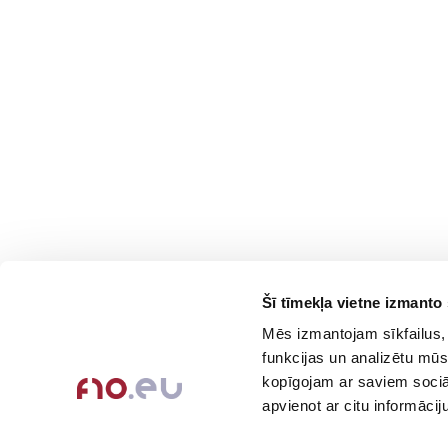
Šī tīmekļa vietne izmanto 
Contacts
Company
Mēs izmantojam sīkfailus, 
About Us
+371-236-655-56
funkcijas un analizētu mūs
6, Place du Vel d’Hiv, Les
Contact Info
kopīgojam ar saviem sociāl
Lilas
Feedback
apvienot ar citu informācij
Call me back