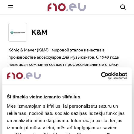
K&M
König & Meyer (K&M) - мировой эталон качества в
производстве аксессуаров для музыкантов. С 1949 года
немецкая компания создает профессиональные стойки
для инструментов, микрофонов и акустических систем, а
также пульты и мобильные аксессуары.
www.k-m.de.com
Šī tīmekļa vietne izmanto sīkfailus
Out of stock
Mēs izmantojam sīkfailus, lai personalizētu saturu un
reklāmas, nodrošinātu sociālo saziņas līdzekļu funkcijas
un analizētu mūsu datplūsmu. Informāciju par to, kā jūs
izmantojat mūsu vietni, mēs arī kopīgojam ar saviem