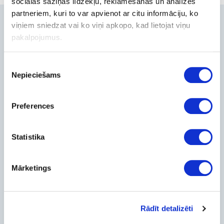
sociālās saziņas līdzekļu, reklamēšanas un analīzes
partneriem, kuri to var apvienot ar citu informāciju, ko
Contacts
viņiem sniedzat vai ko viņi apkopo, kad lietojat viņu
pakalpojumus.
+371-236-655-56
6, Place du Vel d’Hiv, Les Lilas
Piekrišanas
Call me back
Nepieciešams
izvēle
Company
About Us
Preferences
Contact Info
Feedback
Statistika
For Customers
Delivery and payment
Mārketings
Pickup
Warranty and Refunds
FAQ
PC Configurer
Rādīt detalizēti
Configuration Catalog