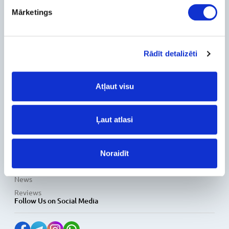
Mārketings
About Us
Contact Info
Feedback
For Customers
Rādīt detalizēti
Delivery and payment
Atļaut visu
Pickup
Warranty and Refunds
FAQ
Ļaut atlasi
PC Configurer
Configuration Catalog
How's my order?
Noraidīt
Information
News
Reviews
Follow Us on Social Media