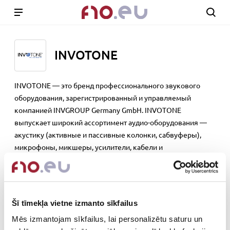
INVOTONE
INVOTONE — это бренд профессионального звукового
оборудования, зарегистрированный и управляемый
компанией INVGROUP Germany GmbH. INVOTONE
выпускает широкий ассортимент аудио-оборудования —
акустику (активные и пассивные колонки, сабвуферы),
микрофоны, микшеры, усилители, кабели и
сопутствующую аппаратуру. Бренд ориентирован на
пользователей от домашних и проектных студий до живых
выступлений и концертных мероприятий, предлагая
хорошее соотношение цены и качества при соблюдении
Šī tīmekļa vietne izmanto sīkfailus
стандартов профессионального звука.
Mēs izmantojam sīkfailus, lai personalizētu saturu un
www.invotone.com