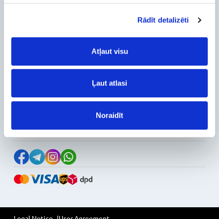
Delivery and payment
Rādīt detalizēti
Pickup
Warranty and Refunds
FAQ
Atļaut visu
PC Configurer
Configuration Catalog
How's my order?
Ļaut atlasi
Information
News
Noraidīt
Reviews
Follow Us on Social Media
Legal Notice
User Agreement