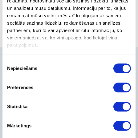
reklāmas, nodrošinātu sociālo saziņas līdzekļu funkcijas
un analizētu mūsu datplūsmu. Informāciju par to, kā jūs
Out of stock
izmantojat mūsu vietni, mēs arī kopīgojam ar saviem
sociālās saziņas līdzekļu, reklamēšanas un analīzes
partneriem, kuri to var apvienot ar citu informāciju, ko
viņiem sniedzat vai ko viņi apkopo, kad lietojat viņu
pakalpojumus.
Contacts
Piekrišanas
Nepieciešams
izvēle
+371-236-655-56
6, Place du Vel d’Hiv, Les Lilas
Preferences
Call me back
Company
Statistika
About Us
Contact Info
Feedback
Mārketings
For Customers