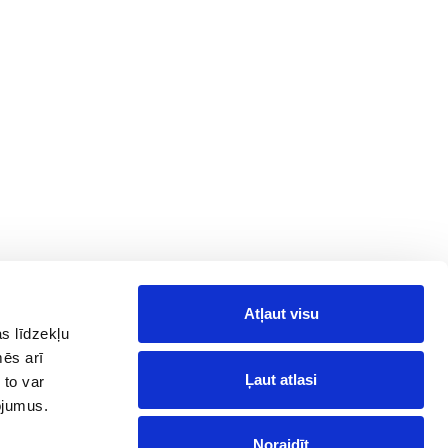
Atļaut visu
Information
Follow Us on
Social Media
s līdzekļu
News
mēs arī
Facebook
Reviews
Ļaut atlasi
 to var
Telegram
pojumus.
Instagram
Noraidīt