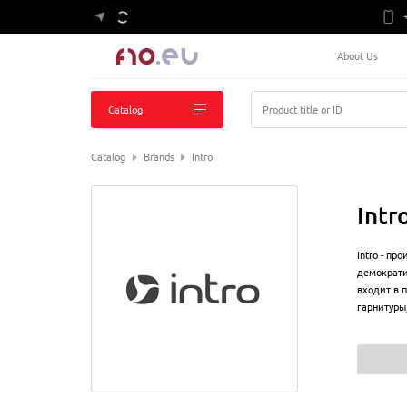
About Us
Catalog
Product title or ID
Catalog
Brands
Intro
Intr
Intro - п
демократи
входит в 
гарнитуры