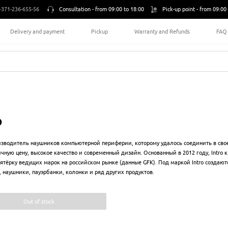
+371-236-655-56
Consultation -
from 09:00 to 18:00
Pick-up point -
from 09:00 
Delivery and payment
Pickup
Warranty and Refunds
FAQ
o
роизводитель наушников компьютерной периферии, которому удалось соединить в сво
чную цену, высокое качество и современный дизайн. Основанный в 2012 году, Intro 
пятёрку ведущих марок на российском рынке (данные GFK). Под маркой Intro создаю
, наушники, пауэрбанки, колонки и ряд других продуктов.
Out of stock