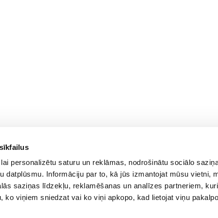
sīkfailus
For Customers
lai personalizētu saturu un reklāmas, nodrošinātu sociālo saziņa
Delivery and payment
PC Configurer
u datplūsmu. Informāciju par to, kā jūs izmantojat mūsu vietni, 
Pickup
Configuration Catalog
ās saziņas līdzekļu, reklamēšanas un analīzes partneriem, kuri
Warranty and Refunds
How's my order?
u, ko viņiem sniedzat vai ko viņi apkopo, kad lietojat viņu pakal
FAQ