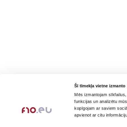
Šī tīmekļa vietne izmanto 
Contacts
Company
Mēs izmantojam sīkfailus, 
About Us
+371-236-655-56
funkcijas un analizētu mūs
6, Place du Vel d’Hiv, Les
Contact Info
kopīgojam ar saviem sociāl
Lilas
Feedback
apvienot ar citu informācij
Call me back