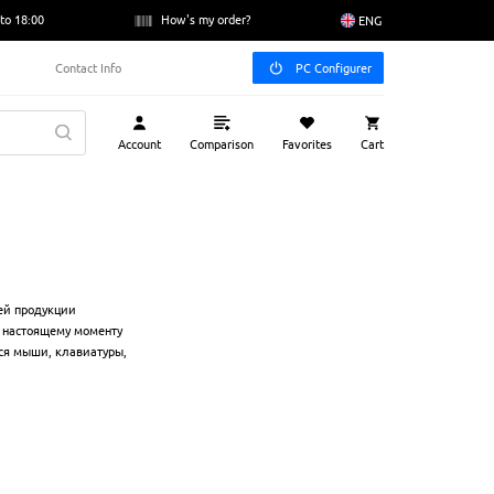
to 18:00
How's my order?
ENG
Contact Info
PC Configurer
Account
Comparison
Favorites
Cart
ей продукции
к настоящему моменту
тся мыши, клавиатуры,