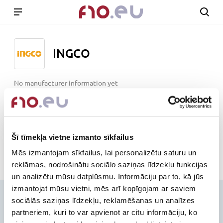
INGCO
No manufacturer information yet
www.ingco.com
Out of stock
Šī tīmekļa vietne izmanto sīkfailus
Mēs izmantojam sīkfailus, lai personalizētu saturu un
reklāmas, nodrošinātu sociālo saziņas līdzekļu funkcijas
un analizētu mūsu datplūsmu. Informāciju par to, kā jūs
izmantojat mūsu vietni, mēs arī kopīgojam ar saviem
Contacts
sociālās saziņas līdzekļu, reklamēšanas un analīzes
partneriem, kuri to var apvienot ar citu informāciju, ko
+371-236-655-56