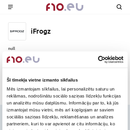
iFrogz
null
www.zagg.com
Out of stock
Šī tīmekļa vietne izmanto sīkfailus
Mēs izmantojam sīkfailus, lai personalizētu saturu un
reklāmas, nodrošinātu sociālo saziņas līdzekļu funkcijas
un analizētu mūsu datplūsmu. Informāciju par to, kā jūs
izmantojat mūsu vietni, mēs arī kopīgojam ar saviem
Contacts
sociālās saziņas līdzekļu, reklamēšanas un analīzes
partneriem, kuri to var apvienot ar citu informāciju, ko
+371-236-655-56