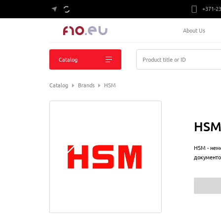
+371-23
About Us
Catalog
Product title or ID
Catalog
Brands
HSM
HS
HSM - нем
документо