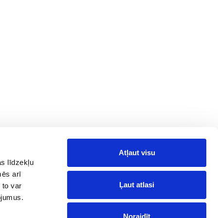
Atļaut visu
Information
Follow Us on
Social Media
s līdzekļu
News
mēs arī
Facebook
Reviews
Ļaut atlasi
 to var
Telegram
pojumus.
Instagram
Noraidīt