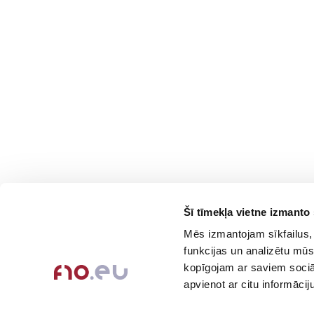
Šī tīmekļa vietne izmanto 
Contacts
Company
Mēs izmantojam sīkfailus, 
About Us
+371-236-655-56
funkcijas un analizētu mūs
6, Place du Vel d’Hiv, Les
Contact Info
kopīgojam ar saviem sociāl
Lilas
Feedback
apvienot ar citu informācij
Call me back