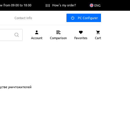
w from 09:00 to 18:00
How's my order?
ENG
Contact Info
PC Configurer
Account
Comparison
Favorites
Cart
дстве уничтожителей