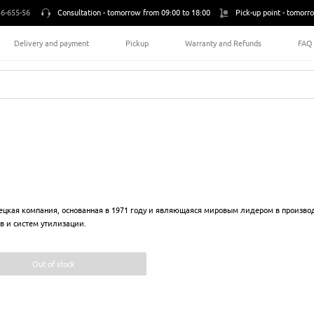
6-655-56
Consultation -
tomorrow from 09:00 to 18:00
Pick-up point -
tomorro
Delivery and payment
Pickup
Warranty and Refunds
FAQ
M
ецкая компания, основанная в 1971 году и являющаяся мировым лидером в произво
в и систем утилизации.
Out of stock