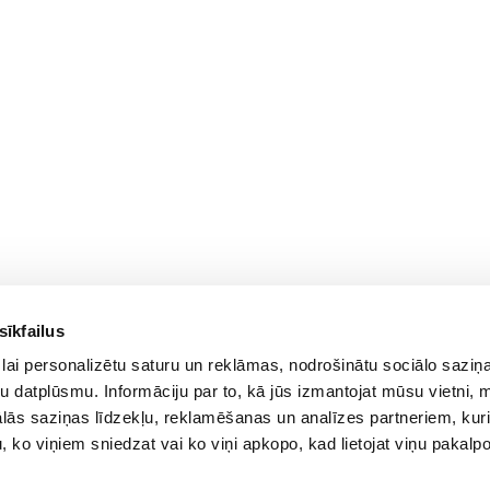
sīkfailus
For Customers
lai personalizētu saturu un reklāmas, nodrošinātu sociālo saziņa
Delivery and payment
PC Configurer
u datplūsmu. Informāciju par to, kā jūs izmantojat mūsu vietni, 
Pickup
Configuration Catalog
ās saziņas līdzekļu, reklamēšanas un analīzes partneriem, kuri
Warranty and Refunds
How's my order?
u, ko viņiem sniedzat vai ko viņi apkopo, kad lietojat viņu pakal
FAQ