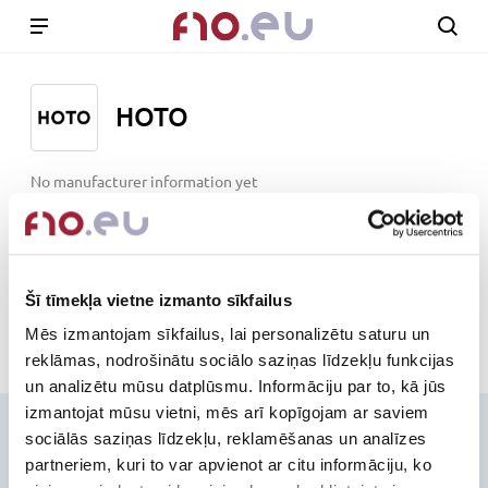
HOTO
No manufacturer information yet
www.hototools.com
Out of stock
Šī tīmekļa vietne izmanto sīkfailus
Mēs izmantojam sīkfailus, lai personalizētu saturu un
reklāmas, nodrošinātu sociālo saziņas līdzekļu funkcijas
un analizētu mūsu datplūsmu. Informāciju par to, kā jūs
izmantojat mūsu vietni, mēs arī kopīgojam ar saviem
Contacts
sociālās saziņas līdzekļu, reklamēšanas un analīzes
partneriem, kuri to var apvienot ar citu informāciju, ko
+371-236-655-56