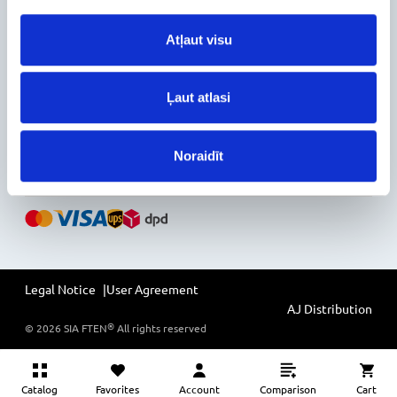
Configuration Catalog
How's my order?
Atļaut visu
Information
News
Ļaut atlasi
Reviews
Follow Us on Social Media
Noraidīt
Legal Notice
User Agreement
AJ Distribution
®
©
2026
SIA FTEN
All rights reserved
Catalog
Favorites
Account
Comparison
Cart