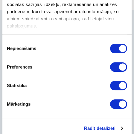
sociālās saziņas līdzekļu, reklamēšanas un analīzes
partneriem, kuri to var apvienot ar citu informāciju, ko
viņiem sniedzat vai ko viņi apkopo, kad lietojat viņu
Contacts
pakalpojumus.
+371-236-655-56
Piekrišanas
6, Place du Vel d’Hiv, Les Lilas
Nepieciešams
izvēle
Call me back
Company
Preferences
About Us
Contact Info
Feedback
Statistika
For Customers
Delivery and payment
Mārketings
Pickup
Warranty and Refunds
FAQ
Rādīt detalizēti
PC Configurer