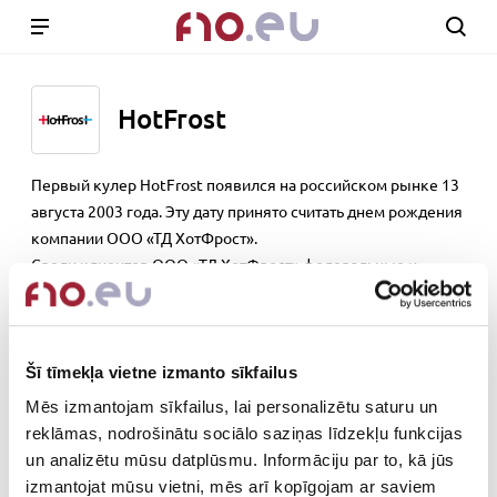
HotFrost
Первый кулер HotFrost появился на российском рынке 13
августа 2003 года. Эту дату принято считать днем рождения
компании ООО «ТД ХотФрост».
Среди клиентов ООО «ТД ХотФрост» федеральные и
региональные сетевые магазины, водные компании и
интернет-магазины.
hotfrost.com
Šī tīmekļa vietne izmanto sīkfailus
Mēs izmantojam sīkfailus, lai personalizētu saturu un
Out of stock
reklāmas, nodrošinātu sociālo saziņas līdzekļu funkcijas
un analizētu mūsu datplūsmu. Informāciju par to, kā jūs
izmantojat mūsu vietni, mēs arī kopīgojam ar saviem