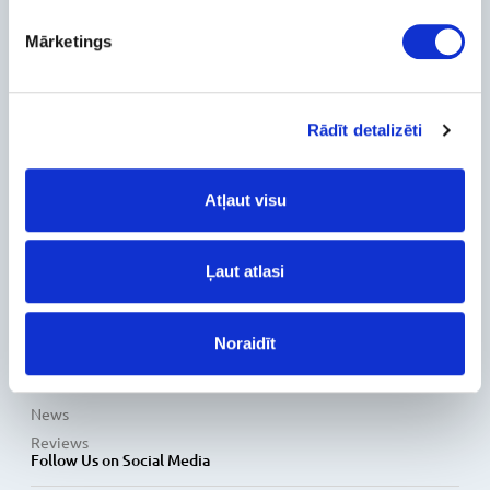
Company
Mārketings
About Us
Contact Info
Feedback
Rādīt detalizēti
For Customers
Delivery and payment
Atļaut visu
Pickup
Warranty and Refunds
Ļaut atlasi
FAQ
PC Configurer
Configuration Catalog
Noraidīt
How's my order?
Information
News
Reviews
Follow Us on Social Media