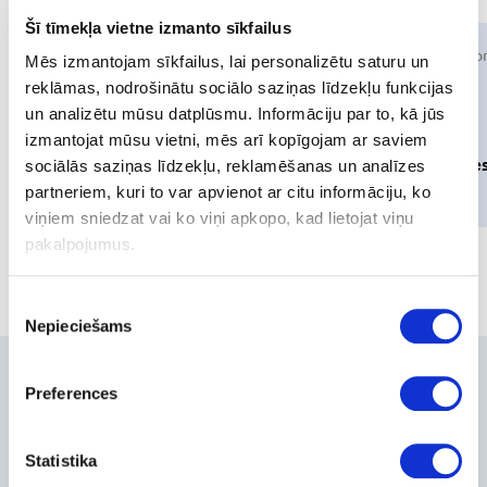
Šī tīmekļa vietne izmanto sīkfailus
Téléphonie et
VoIP equi
Mēs izmantojam sīkfailus, lai personalizētu saturu un
communication
reklāmas, nodrošinātu sociālo saziņas līdzekļu funkcijas
un analizētu mūsu datplūsmu. Informāciju par to, kā jūs
Telephone
izmantojat mūsu vietni, mēs arī kopīgojam ar saviem
devices
IP-Phone
sociālās saziņas līdzekļu, reklamēšanas un analīzes
partneriem, kuri to var apvienot ar citu informāciju, ko
2 products
1 product
viņiem sniedzat vai ko viņi apkopo, kad lietojat viņu
pakalpojumus.
Piekrišanas
Nepieciešams
izvēle
Contacts
Preferences
+371-236-655-56
6, Place du Vel d’Hiv, Les Lilas
Statistika
Call me back