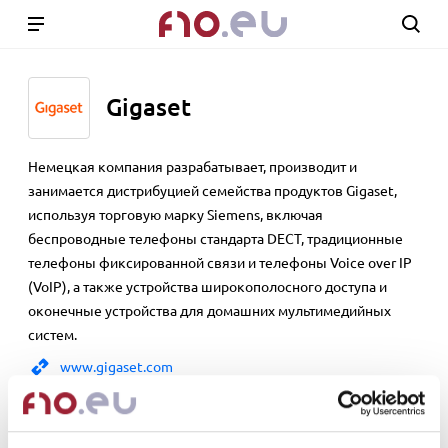
Gigaset
Немецкая компания разрабатывает, производит и
занимается дистрибуцией семейства продуктов Gigaset,
используя торговую марку Siemens, включая
беспроводные телефоны стандарта DECT, традиционные
телефоны фиксированной связи и телефоны Voice over IP
(VoIP), а также устройства широкополосного доступа и
оконечные устройства для домашних мультимедийных
систем.
www.gigaset.com
Show 5 products