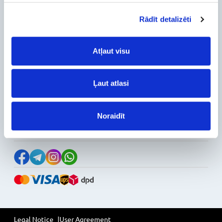
Delivery and payment
Pickup
Rādīt detalizēti
Warranty and Refunds
FAQ
Atļaut visu
PC Configurer
Configuration Catalog
How's my order?
Ļaut atlasi
Information
News
Noraidīt
Reviews
Follow Us on Social Media
Legal Notice
User Agreement