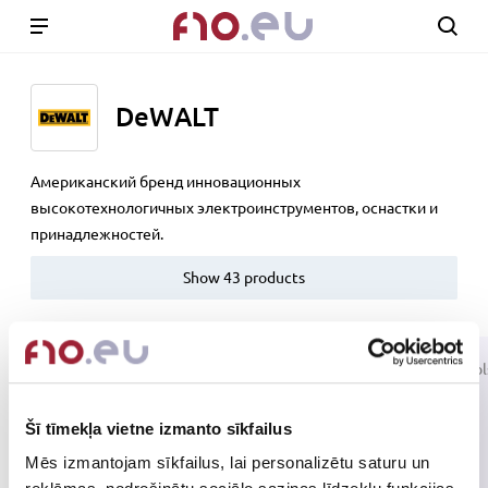
DeWALT
Американский бренд инновационных
высокотехнологичных электроинструментов, оснастки и
принадлежностей.
Show 43 products
Power Tools
Power Tool
Šī tīmekļa vietne izmanto sīkfailus
Drills,
Mēs izmantojam sīkfailus, lai personalizētu saturu un
Screwdrivers
Jigsaws