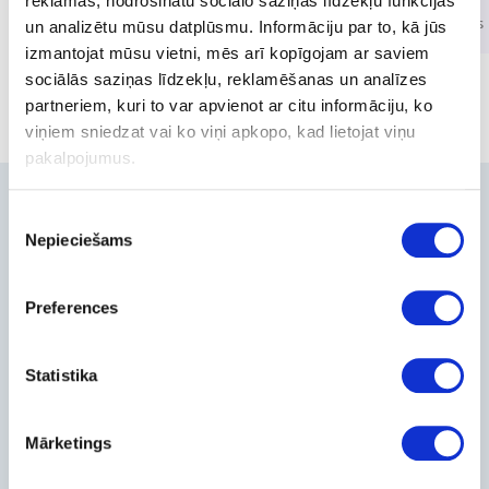
reklāmas, nodrošinātu sociālo saziņas līdzekļu funkcijas
21 products
2 products
un analizētu mūsu datplūsmu. Informāciju par to, kā jūs
izmantojat mūsu vietni, mēs arī kopīgojam ar saviem
sociālās saziņas līdzekļu, reklamēšanas un analīzes
partneriem, kuri to var apvienot ar citu informāciju, ko
viņiem sniedzat vai ko viņi apkopo, kad lietojat viņu
pakalpojumus.
Contacts
Piekrišanas
Nepieciešams
izvēle
+371-236-655-56
6, Place du Vel d’Hiv, Les Lilas
Preferences
Call me back
Company
Statistika
About Us
Contact Info
Feedback
Mārketings
For Customers