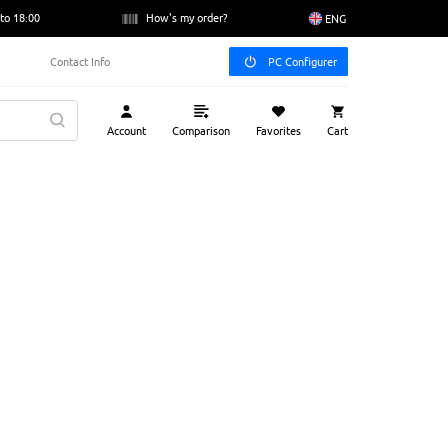
to 18:00
How's my order?
ENG
Contact Info
PC Configurer
Account
Comparison
Favorites
Cart