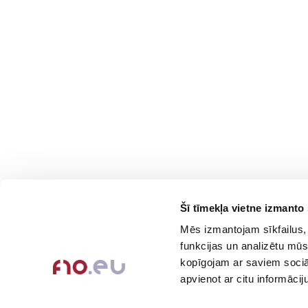
Šī tīmekļa vietne izmanto 
Contacts
Company
Mēs izmantojam sīkfailus, 
About Us
+371-236-655-56
funkcijas un analizētu mūs
6, Place du Vel d’Hiv, Les
Contact Info
kopīgojam ar saviem sociāl
Lilas
Feedback
apvienot ar citu informācij
Call me back