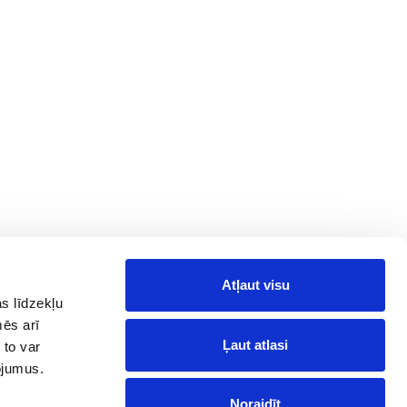
Atļaut visu
Information
Follow Us on
Social Media
s līdzekļu
News
mēs arī
Facebook
Reviews
Ļaut atlasi
 to var
Telegram
pojumus.
Instagram
Noraidīt