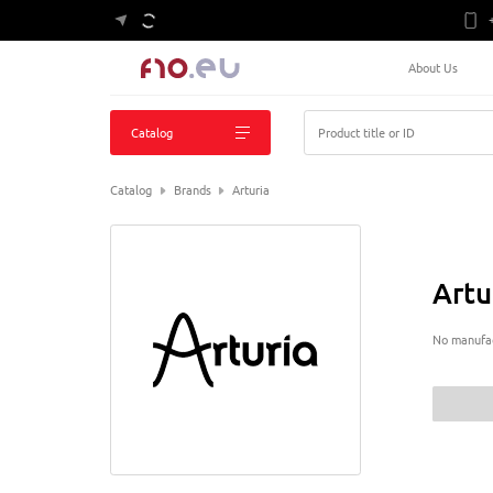
About Us
Catalog
Product title or ID
Catalog
Brands
Arturia
Artu
No manufac