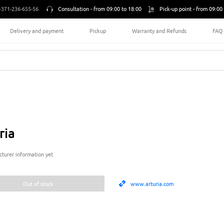
+371-236-655-56
Consultation -
from 09:00 to 18:00
Pick-up point -
from 09:00 
Delivery and payment
Pickup
Warranty and Refunds
FAQ
ria
turer information yet
Out of stock
www.arturia.com