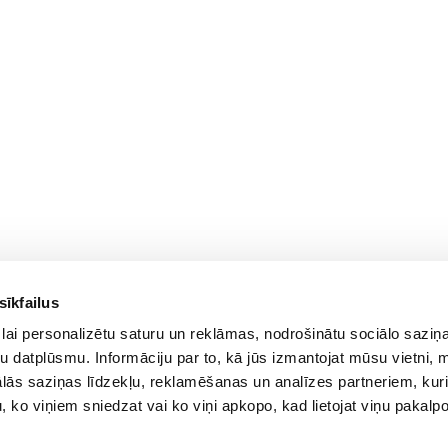
sīkfailus
For Customers
lai personalizētu saturu un reklāmas, nodrošinātu sociālo saziņa
Delivery and payment
PC Configurer
u datplūsmu. Informāciju par to, kā jūs izmantojat mūsu vietni, 
Pickup
Configuration Catalog
ās saziņas līdzekļu, reklamēšanas un analīzes partneriem, kuri
Warranty and Refunds
How's my order?
u, ko viņiem sniedzat vai ko viņi apkopo, kad lietojat viņu pakal
FAQ