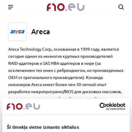
Areca
Areca Technology Corp., основанная в 1999 году, является
сегодня одним из немногих крупных производителей
RAID-адаптеров и SAS HBA-адаптеров в мире (за
исключением тех имен с ребрендингом, но произведенных
OEM от оригинального производителя). Команда
инженеров Areca имеет более чем 30-летний опыт
разработки микропрограмм/BIOS для дисковых массивов,
программных приложений, драйверов устройств и
технологии ASIC. Areca полностью посвятила все свои
исследования и разработки технологиям дисковых
массивов, которые обеспечивают самую высокую
Šī tīmekļa vietne izmanto sīkfailus
производительность, лучшую надежность и более низкую