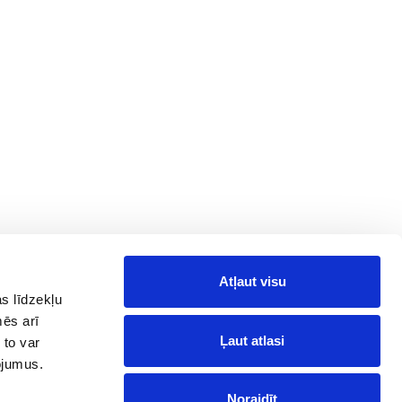
Atļaut visu
Information
Follow Us on
Social Media
s līdzekļu
News
mēs arī
Facebook
Reviews
Ļaut atlasi
 to var
Telegram
pojumus.
Instagram
Noraidīt