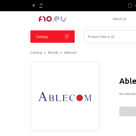
About Us
Catalog
Product title or ID
Catalog
Brands
Ablecom
Abl
No manufac