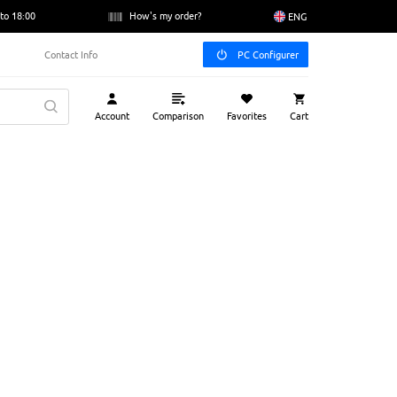
to 18:00
How's my order?
ENG
Contact Info
PC Configurer
Account
Comparison
Favorites
Cart