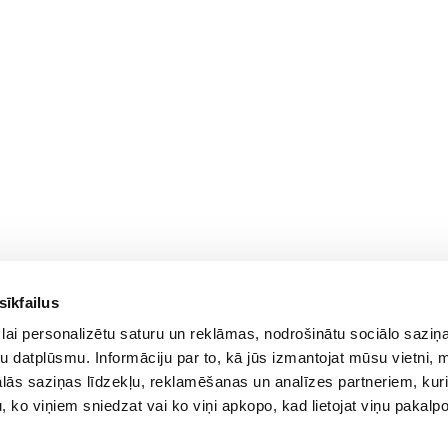
sīkfailus
For Customers
lai personalizētu saturu un reklāmas, nodrošinātu sociālo saziņa
Delivery and payment
PC Configurer
u datplūsmu. Informāciju par to, kā jūs izmantojat mūsu vietni, 
Pickup
Configuration Catalog
ās saziņas līdzekļu, reklamēšanas un analīzes partneriem, kuri
Warranty and Refunds
How's my order?
u, ko viņiem sniedzat vai ko viņi apkopo, kad lietojat viņu pakal
FAQ