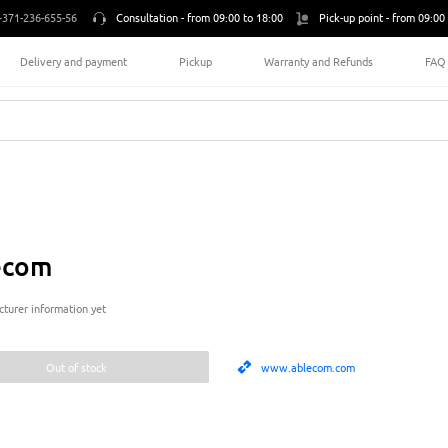
+371-236-655-56
Consultation -
from 09:00 to 18:00
Pick-up point -
from 09:00 
Delivery and payment
Pickup
Warranty and Refunds
FAQ
ecom
turer information yet
Out of stock
www.ablecom.com