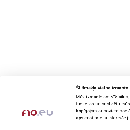
Šī tīmekļa vietne izmanto 
Contacts
Company
Mēs izmantojam sīkfailus, 
About Us
+371-236-655-56
funkcijas un analizētu mūs
6, Place du Vel d’Hiv, Les
Contact Info
kopīgojam ar saviem sociāl
Lilas
Feedback
apvienot ar citu informācij
Call me back